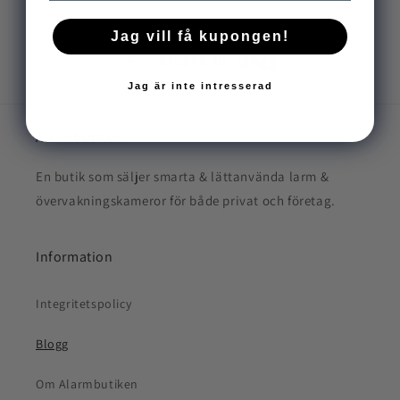
Jag vill få kupongen!
Tillbaka till blogg
Jag är inte intresserad
Alarmbutiken
En butik som säljer smarta & lättanvända larm &
övervakningskameror för både privat och företag.
Information
Integritetspolicy
Blogg
Om Alarmbutiken