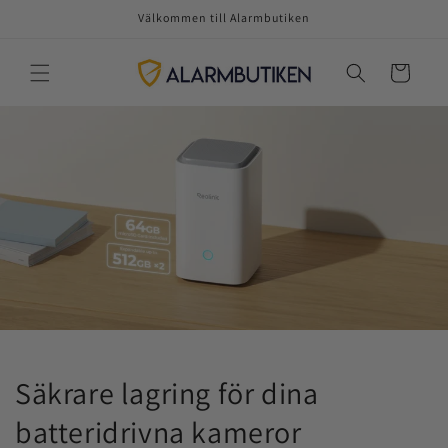
vidare
Välkommen till Alarmbutiken
till
innehåll
Varukorg
Säkrare lagring för dina
batteridrivna kameror