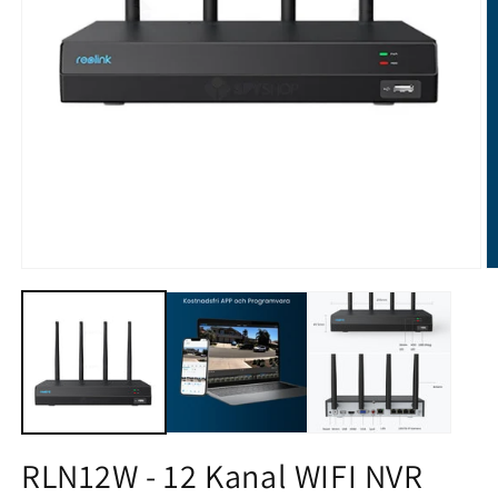
Öppna
Ö
mediet
m
1
2
i
i
modalfönster
m
RLN12W - 12 Kanal WIFI NVR