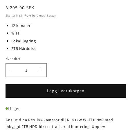
Ordinarie
3,295.00 SEK
pris
Skatter ingår.
Frakt
beräknas i kassan.
12 kanaler
WIFI
Lokal lagring
2TB Hårddisk
Kvantitet
Kvantitet
Minska
Öka
kvantitet
kvantitet
för
för
RLN12W
RLN12W
Lägg i varukorgen
-
-
12
12
I lager
Kanal
Kanal
WIFI
WIFI
Anslut dina Reolink-kameror till RLN12W Wi-Fi 6 NVR med
NVR
NVR
inbyggd 2TB HDD för centraliserad hantering. Upplev