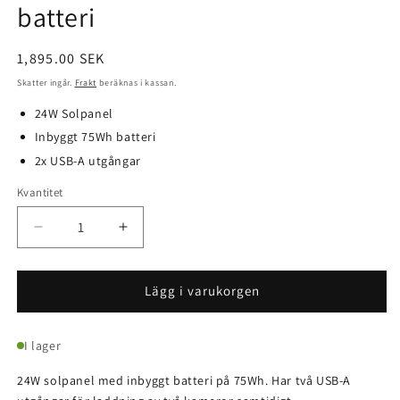
batteri
Ordinarie
1,895.00 SEK
pris
Skatter ingår.
Frakt
beräknas i kassan.
24W Solpanel
Inbyggt 75Wh batteri
2x USB-A utgångar
Kvantitet
Kvantitet
Minska
Öka
kvantitet
kvantitet
för
för
Solpanel
Solpanel
Lägg i varukorgen
24W
24W
med
med
I lager
75Wh
75Wh
batteri
batteri
24W solpanel med inbyggt batteri på 75Wh. Har två USB-A