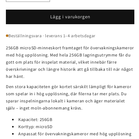
kvantitet
kvantitet
för
för
256GB
256GB
Lägg i varukorgen
-
-
Minneskort
Minneskort
Beställningsvara · leverans 1–4 arbetsdagar
256GB microSD-minneskort framtaget för övervakningskameror
med hög upplösning. Med hela 256GB lagringsutrymme får du
gott om plats för inspelat material, vilket innebär färre
överskrivningar och längre historik att gå tillbaka till när något
har hänt.
Den stora kapaciteten gör kortet särskilt lämpligt för kameror
som spelar in i hög upplösning, där filerna tar mer plats. Du
sparar inspelningarna lokalt i kameran och äger materialet
själv – inget moln-abonnemang krävs.
Kapacitet: 256GB
Korttyp: microSD
Anpassat för övervakningskameror med hög upplösning