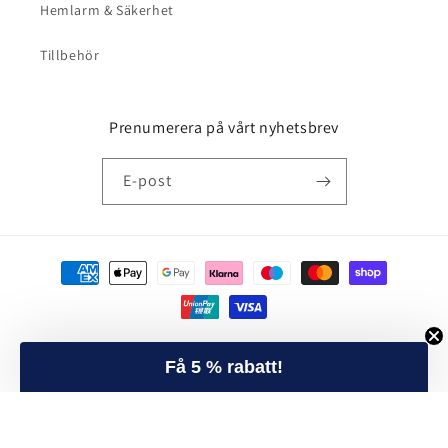
Hemlarm & Säkerhet
Tillbehör
Prenumerera på vårt nyhetsbrev
E-post
Betalningsmetoder
© 2026,
Alarmbutiken
Powered by Shopify
Integritetspolicy
Få 5 % rabatt!
Användarvillkor
Återbetalningspolicy
Fraktpolicy
Kontaktinformation