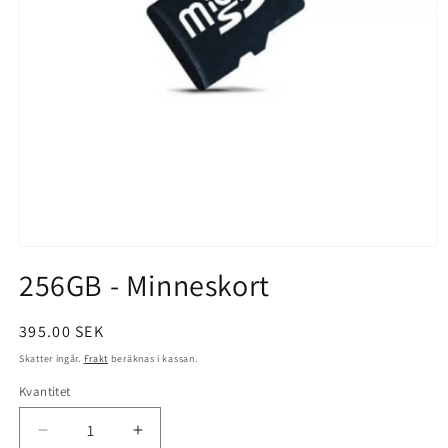
Öppna
mediet
256GB - Minneskort
1
i
modalfönster
Ordinarie
395.00 SEK
pris
Skatter ingår.
Frakt
beräknas i kassan.
Kvantitet
Kvantitet
Minska
Öka