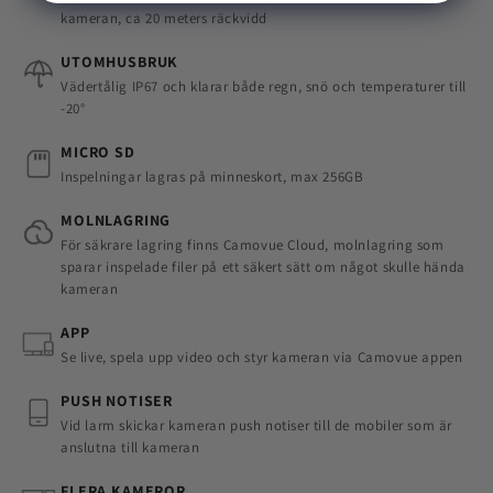
kameran, ca 20 meters räckvidd
UTOMHUSBRUK
Vädertålig IP67 och klarar både regn, snö och temperaturer till
-20°
MICRO SD
Inspelningar lagras på minneskort, max 256GB
MOLNLAGRING
För säkrare lagring finns Camovue Cloud, molnlagring som
sparar inspelade filer på ett säkert sätt om något skulle hända
kameran
APP
Se live, spela upp video och styr kameran via Camovue appen
PUSH NOTISER
Vid larm skickar kameran push notiser till de mobiler som är
anslutna till kameran
FLERA KAMEROR