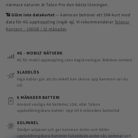
närmare naturen är Talon Pro den bästa lösningen.
📶 Glöm inte datakortet
— kameran behöver ett SIM-kort med
data för 4G-uppkoppling (ingår ej). Vi rekommenderar
Telenor
Kontant – 100GB / 12 månader
.
4G - MOBILT NÄTVERK
4G för mobil uppkoppling utan begränsningar. Behöver simkort
SLADDLÖS
Inga kablar gör att du enkelt kan skruva upp kameran var du
vill
6 MÅNADER BATTERI
Använd vanliga AA batterier, 10st, eller Talons
uppladdningsbara batteri. Upp till 6 månaders batteritid
SOLPANEL
Stödjer solpanel och ger kameran ström och håller
uppladdningsbara batterier fulladdade under vår, sommar och