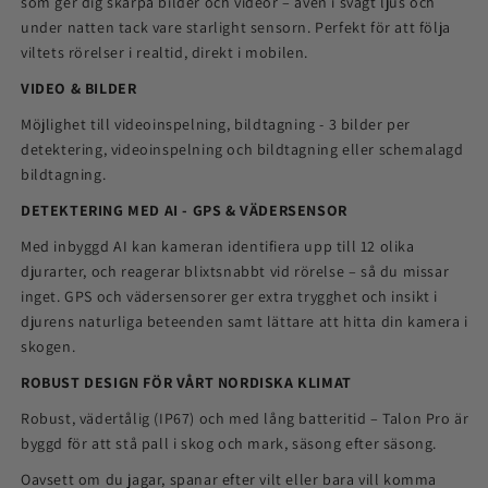
som ger dig skarpa bilder och videor – även i svagt ljus och
under natten tack vare starlight sensorn. Perfekt för att följa
viltets rörelser i realtid, direkt i mobilen.
VIDEO & BILDER
Möjlighet till videoinspelning, bildtagning - 3 bilder per
detektering, videoinspelning och bildtagning eller schemalagd
bildtagning.
DETEKTERING MED AI - GPS & VÄDERSENSOR
Med inbyggd AI kan kameran identifiera upp till 12 olika
djurarter, och reagerar blixtsnabbt vid rörelse – så du missar
inget. GPS och vädersensorer ger extra trygghet och insikt i
djurens naturliga beteenden samt lättare att hitta din kamera i
skogen.
ROBUST DESIGN FÖR VÅRT NORDISKA KLIMAT
Robust, vädertålig (IP67) och med lång batteritid – Talon Pro är
byggd för att stå pall i skog och mark, säsong efter säsong.
Oavsett om du jagar, spanar efter vilt eller bara vill komma