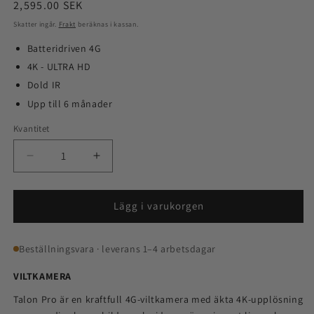
Ordinarie
2,595.00 SEK
pris
Skatter ingår.
Frakt
beräknas i kassan.
Batteridriven 4G
4K - ULTRA HD
Dold IR
Upp till 6 månader
Kvantitet
Kvantitet
Minska
Öka
kvantitet
kvantitet
för
för
Talon
Talon
Lägg i varukorgen
Pro
Pro
-
-
Beställningsvara · leverans 1–4 arbetsdagar
4G
4G
Jaktkamera
Jaktkamera
VILTKAMERA
Talon Pro är en kraftfull 4G-viltkamera med äkta 4K-upplösning